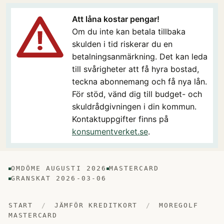
Att låna kostar pengar!
Om du inte kan betala tillbaka
skulden i tid riskerar du en
betalningsanmärkning. Det kan leda
till svårigheter att få hyra bostad,
teckna abonnemang och få nya lån.
För stöd, vänd dig till budget- och
skuldrådgivningen i din kommun.
Kontaktuppgifter finns på
konsumentverket.se
.
OMDÖME AUGUSTI 2026
MASTERCARD
GRANSKAT 2026-03-06
START
/
JÄMFÖR KREDITKORT
/
MOREGOLF
MASTERCARD