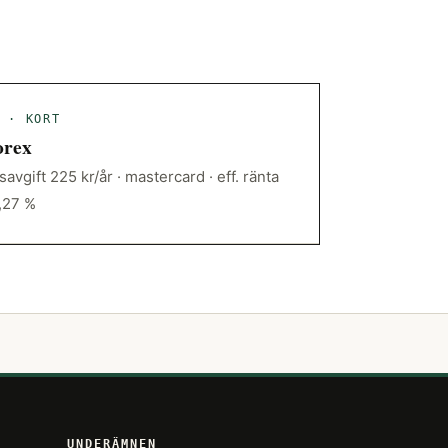
 · KORT
orex
savgift 225 kr/år · mastercard · eff. ränta
,27 %
UNDERÄMNEN