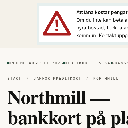
Att låna kostar pengar
Om du inte kan betala t
hyra bostad, teckna ab
kommun. Kontaktuppgi
OMDÖME AUGUSTI 2026
DEBETKORT · VISA
GRANS
START
/
JÄMFÖR KREDITKORT
/
NORTHMILL
Northmill —
bankkort på pl