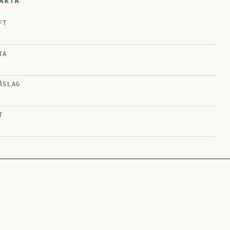
AKTA
FT
TA
ÅSLAG
T