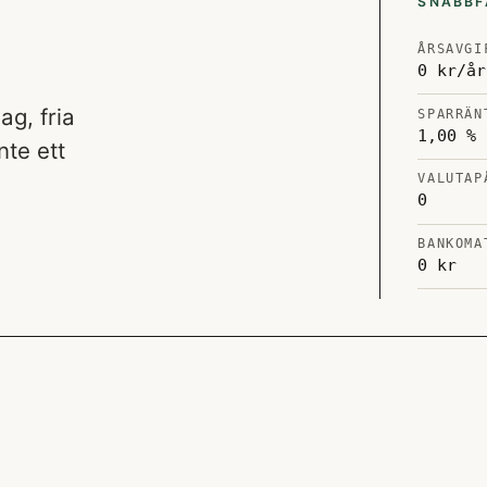
SNABBF
ÅRSAVGI
0 kr/år
ag, fria
SPARRÄN
1,00 %
nte ett
VALUTAP
0
BANKOMA
0 kr