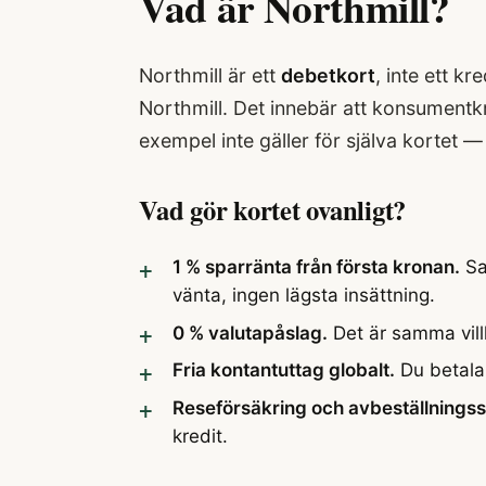
Vad är Northmill?
Northmill är ett
debetkort
, inte ett k
Northmill. Det innebär att konsumentkr
exempel inte gäller för själva kortet —
Vad gör kortet ovanligt?
1 % sparränta från första kronan.
Sa
vänta, ingen lägsta insättning.
0 % valutapåslag.
Det är samma villk
Fria kontantuttag globalt.
Du betalar
Reseförsäkring och avbeställnings
kredit.