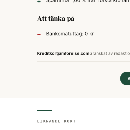
Sparränta 1,00 % från första kronan
Att tänka på
Bankomatuttag: 0 kr
Kreditkortjämförelse.com
Granskat av redaktio
A
LIKNANDE KORT