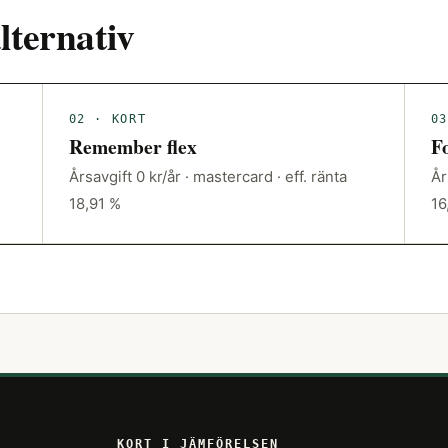
lternativ
02 · KORT
03
Remember flex
F
Årsavgift 0 kr/år · mastercard · eff. ränta
År
18,91 %
16
KORT I JÄMFÖRELSEN